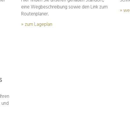
her
Hier finden Sie unseren genauen Standort,
Schne
eine Wegbeschreibung sowie den Link zum
» we
Routenplaner.
» zum Lageplan
Ihren
t und